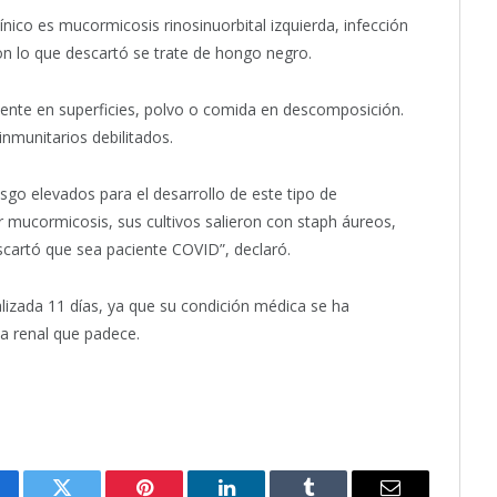
ínico es mucormicosis rinosinuorbital izquierda, infección
n lo que descartó se trate de hongo negro.
ente en superficies, polvo o comida en descomposición.
munitarios debilitados.
esgo elevados para el desarrollo de este tipo de
r mucormicosis, sus cultivos salieron con staph áureos,
scartó que sea paciente COVID”, declaró.
alizada 11 días, ya que su condición médica se ha
ia renal que padece.