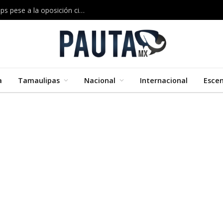
Musk construirá en Texas una megaplanta de chips pese a la oposición ciudadana
a
Tamaulipas
Nacional
Internacional
Esce