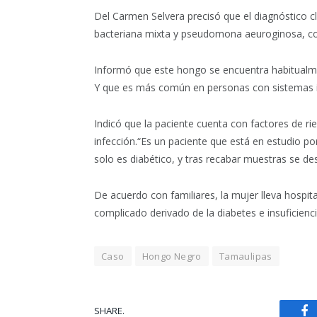
Del Carmen Selvera precisó que el diagnóstico cl
bacteriana mixta y pseudomona aeuroginosa, co
Informó que este hongo se encuentra habitualm
Y que es más común en personas con sistemas in
Indicó que la paciente cuenta con factores de ri
infección.“Es un paciente que está en estudio po
solo es diabético, y tras recabar muestras se de
De acuerdo con familiares, la mujer lleva hospit
complicado derivado de la diabetes e insuficienc
Caso
Hongo Negro
Tamaulipas
SHARE.