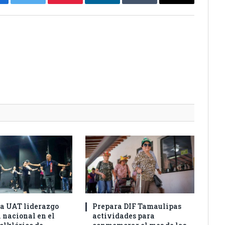
cebook
Twitter
Pinterest
LinkedIn
Tumblr
Email
a UAT liderazgo
Prepara DIF Tamaulipas
 nacional en el
actividades para