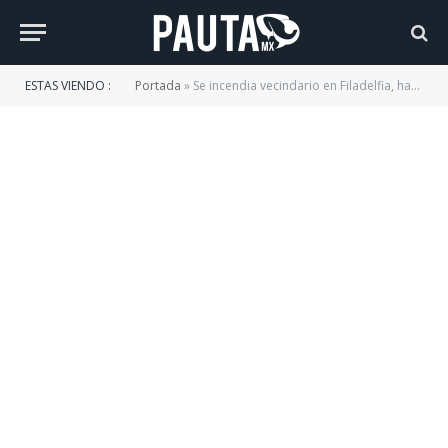
ESTAS VIENDO :
Portada
»
Se incendia vecindario en Filadelfia, hay al menos 13 muertos