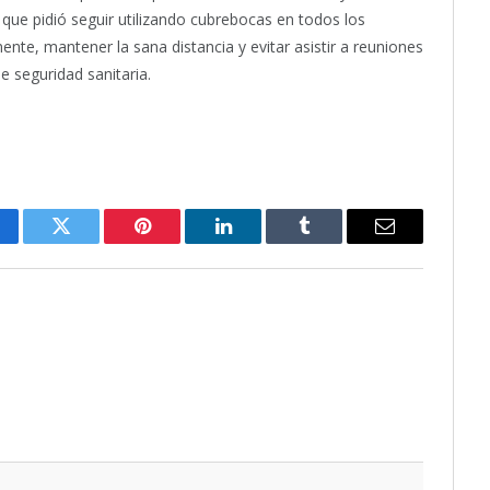
 que pidió seguir utilizando cubrebocas en todos los
nte, mantener la sana distancia y evitar asistir a reuniones
e seguridad sanitaria.
cebook
Twitter
Pinterest
LinkedIn
Tumblr
Email