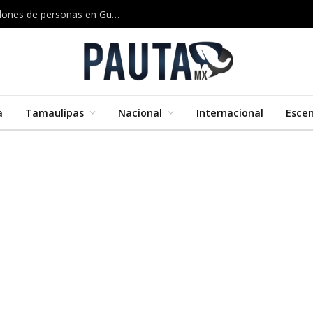
El Niño amenaza con dejar sin alimento a 3.2 millones de personas en Guatemala
a
Tamaulipas
Nacional
Internacional
Esce