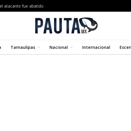
el atacante fue abatido
a
Tamaulipas
Nacional
Internacional
Esce