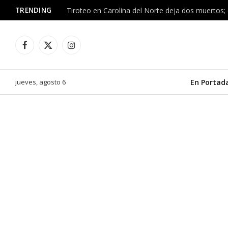
TRENDING
Tiroteo en Carolina del Norte deja dos muertos; 
Facebook
X
Instagram
(Twitter)
jueves, agosto 6
En Portad