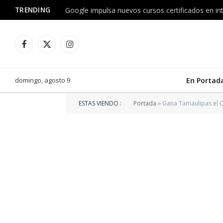
TRENDING
Facebook
X
Instagram
(Twitter)
domingo, agosto 9
En Portad
ESTAS VIENDO :
Portada
»
Gana Tamaulipas el Q