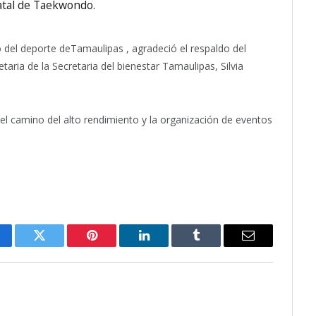
tatal de Taekwondo.
to del deporte deTamaulipas , agradeció el respaldo del
taria de la Secretaria del bienestar Tamaulipas, Silvia
l camino del alto rendimiento y la organización de eventos
cebook
Twitter
Pinterest
LinkedIn
Tumblr
Email