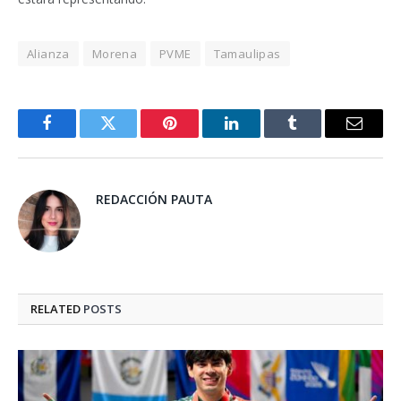
Alianza
Morena
PVME
Tamaulipas
Facebook
Twitter
Pinterest
LinkedIn
Tumblr
Email
REDACCIÓN PAUTA
RELATED
POSTS