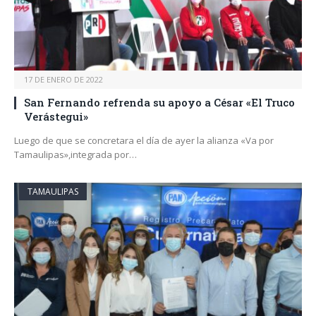
17 DE ENERO DE 2022
San Fernando refrenda su apoyo a César «El Truco
Verástegui»
Luego de que se concretara el día de ayer la alianza «Va por
Tamaulipas»,integrada por…
TAMAULIPAS