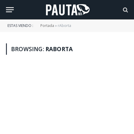
ESTAS VIENDO :
Portada
»
rAborta
BROWSING:
RABORTA