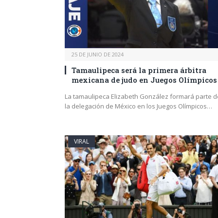
25 DE JUNIO DE 2024
Tamaulipeca será la primera árbitra
mexicana de judo en Juegos Olímpicos
La tamaulipeca Elizabeth González formará parte d
la delegación de México en los Juegos Olímpicos…
VIRAL