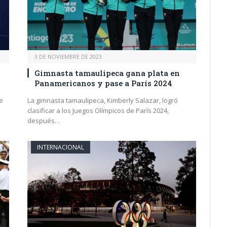
3 DE NOVIEMBRE DE 2023
Gimnasta tamaulipeca gana plata en
Panamericanos y pase a París 2024
e
La gimnasta tamaulipeca, Kimberly Salazar, logró
clasificar a los Juegos Olímpicos de París 2024,
después…
INTERNACIONAL