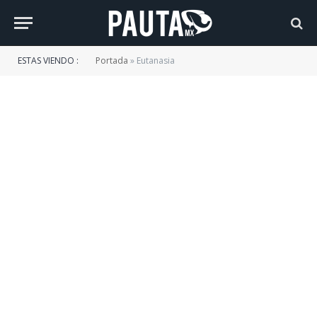
ESTAS VIENDO :
Portada
»
Eutanasia