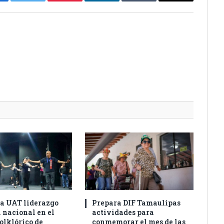
cebook
Twitter
Pinterest
LinkedIn
Tumblr
Email
a UAT liderazgo
Prepara DIF Tamaulipas
 nacional en el
actividades para
olklórico de
conmemorar el mes de las