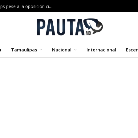
Musk construirá en Texas una megaplanta de chips pese a la oposición ciudadana
a
Tamaulipas
Nacional
Internacional
Esce