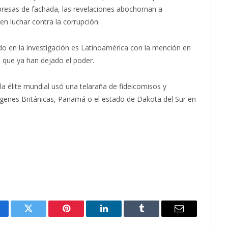
empresas de fachada, las revelaciones abochornan a
en luchar contra la corrupción.
o en la investigación es Latinoamérica con la mención en
11 que ya han dejado el poder.
 élite mundial usó una telaraña de fideicomisos y
rgenes Británicas, Panamá o el estado de Dakota del Sur en
cebook
Twitter
Pinterest
LinkedIn
Tumblr
Email