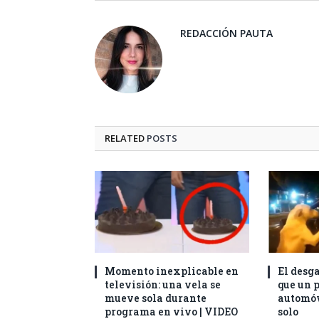
REDACCIÓN PAUTA
RELATED
POSTS
Momento inexplicable en
El desg
televisión: una vela se
que un p
mueve sola durante
automóv
programa en vivo | VIDEO
solo