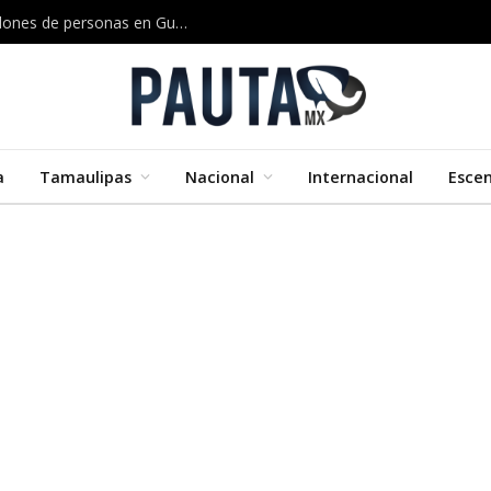
El Niño amenaza con dejar sin alimento a 3.2 millones de personas en Guatemala
a
Tamaulipas
Nacional
Internacional
Esce