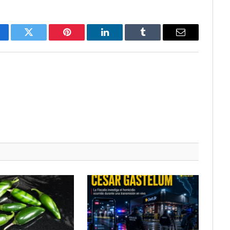
cebook
Twitter
Pinterest
LinkedIn
Tumblr
Email