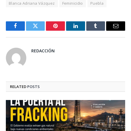
Blanca Adriana Vázquez
Feminicidio
Puebla
Facebook
Twitter
Pinterest
LinkedIn
Tumblr
Email
REDACCIÓN
RELATED
POSTS