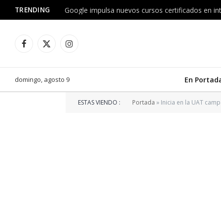
TRENDING
Facebook
X
Instagram
(Twitter)
domingo, agosto 9
En Portad
ESTAS VIENDO :
Portada
»
Inicia en la UAT cam