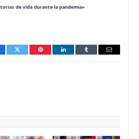
storias de vida durante la pandemia»
cebook
Twitter
Pinterest
LinkedIn
Tumblr
Email