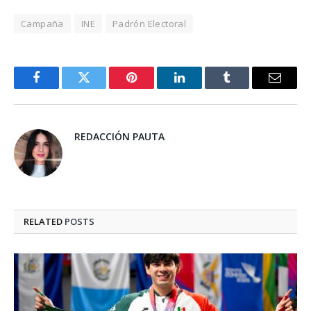
Campaña
INE
Padrón Electoral
Facebook
Twitter
Pinterest
LinkedIn
Tumblr
Email
REDACCIÓN PAUTA
RELATED
POSTS