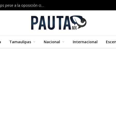
Musk construirá en Texas una megaplanta de chips pese a la oposición ciudadana
a
Tamaulipas
Nacional
Internacional
Esce