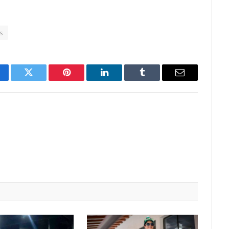
s
cebook
Twitter
Pinterest
LinkedIn
Tumblr
Email