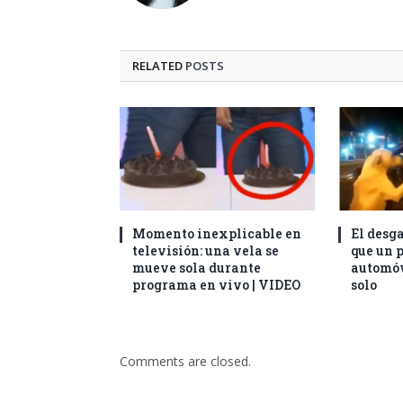
RELATED
POSTS
Momento inexplicable en
El desg
televisión: una vela se
que un p
mueve sola durante
automóv
programa en vivo | VIDEO
solo
Comments are closed.