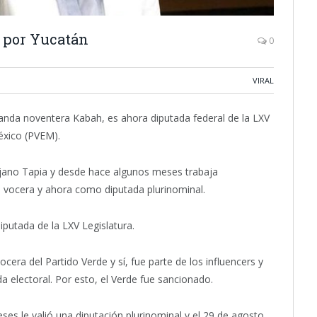
a por Yucatán
0
VIRAL
banda noventera Kabah, es ahora diputada federal de la LXV
éxico (PVEM).
uijano Tapia y desde hace algunos meses trabaja
 vocera y ahora como diputada plurinominal.
utada de la LXV Legislatura.
era del Partido Verde y sí, fue parte de los influencers y
a electoral. Por esto, el Verde fue sancionado.
eses le valió una diputación plurinominal y el 29 de agosto