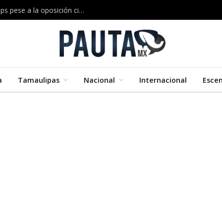
Musk construirá en Texas una megaplanta de chips pese a la oposición ciudadana
a
Tamaulipas
Nacional
Internacional
Esce