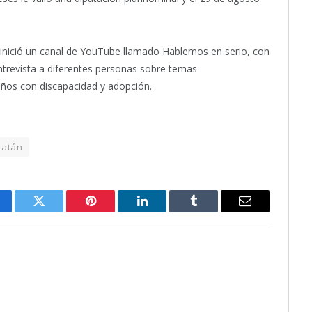
inició un canal de YouTube llamado Hablemos en serio, con
entrevista a diferentes personas sobre temas
niños con discapacidad y adopción.
catán
cebook
Twitter
Pinterest
LinkedIn
Tumblr
Email