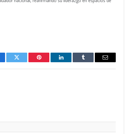
aluador nacional, reafirmando su liderazgo en espacios de
cebook
Twitter
Pinterest
LinkedIn
Tumblr
Email