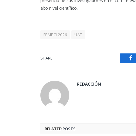
presencia de sus investigadores en el comité ev
alto nivel científico.
FEMECI 2026
UAT
SHARE.
Fa
REDACCIÓN
RELATED
POSTS