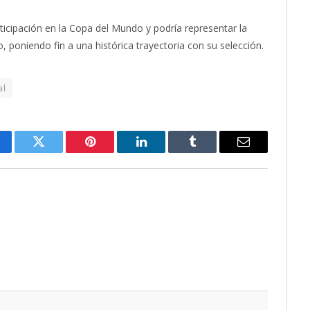
rticipación en la Copa del Mundo y podría representar la
, poniendo fin a una histórica trayectoria con su selección.
al
cebook
Twitter
Pinterest
LinkedIn
Tumblr
Email