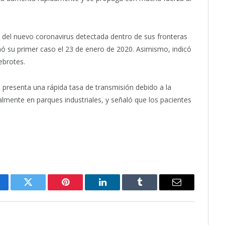
te del nuevo coronavirus detectada dentro de sus fronteras
mó su primer caso el 23 de enero de 2020. Asimismo, indicó
ebrotes.
a presenta una rápida tasa de transmisión debido a la
almente en parques industriales, y señaló que los pacientes
cebook
Twitter
Pinterest
LinkedIn
Tumblr
Email