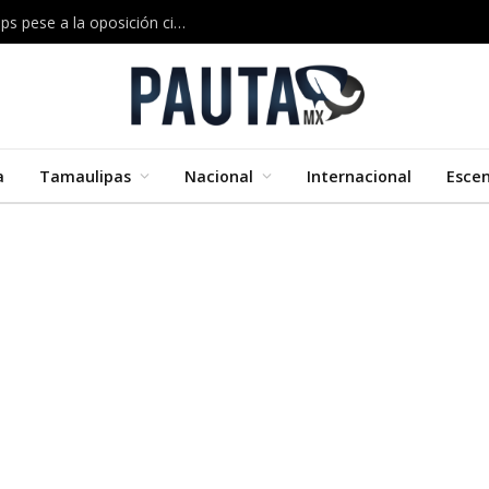
Musk construirá en Texas una megaplanta de chips pese a la oposición ciudadana
a
Tamaulipas
Nacional
Internacional
Esce