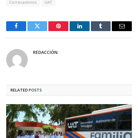
Correcaminos
UAT
Facebook
Twitter
Pinterest
LinkedIn
Tumblr
Email
REDACCIÓN
RELATED
POSTS