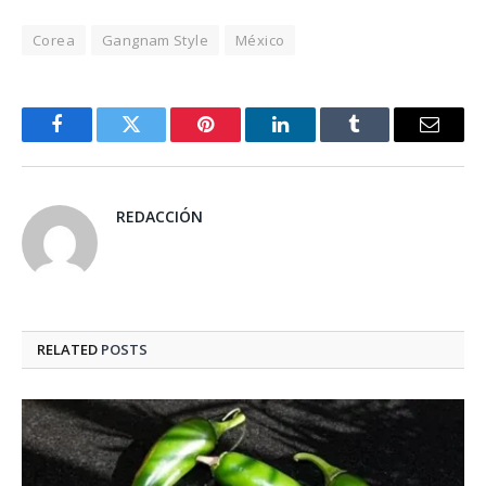
Corea
Gangnam Style
México
Facebook
Twitter
Pinterest
LinkedIn
Tumblr
Email
REDACCIÓN
RELATED
POSTS