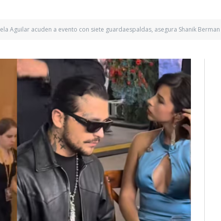
gela Aguilar acuden a evento con siete guardaespaldas, asegura Shanik Berman