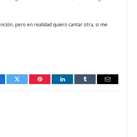
nción, pero en realidad quiero cantar otra, si me
cebook
Twitter
Pinterest
LinkedIn
Tumblr
Email