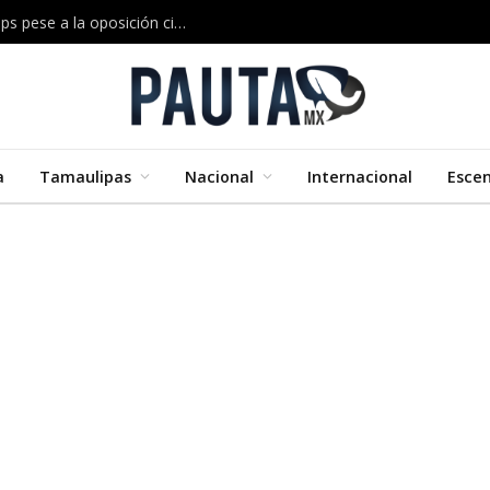
Musk construirá en Texas una megaplanta de chips pese a la oposición ciudadana
a
Tamaulipas
Nacional
Internacional
Esce