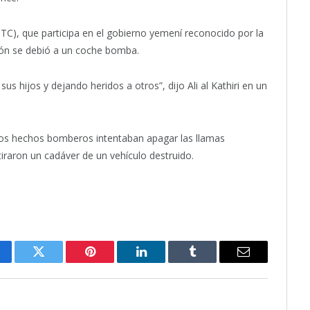
STC), que participa en el gobierno yemení reconocido por la
ión se debió a un coche bomba.
s hijos y dejando heridos a otros”, dijo Ali al Kathiri en un
 los hechos bomberos intentaban apagar las llamas
iraron un cadáver de un vehículo destruido.
cebook
Twitter
Pinterest
LinkedIn
Tumblr
Email