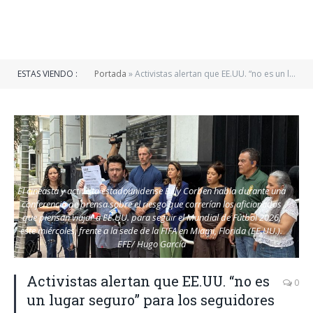
ESTAS VIENDO :
Portada
»
Activistas alertan que EE.UU. “no es un lugar seguro” para los seguidores durante el Mundial
El cineasta y activista estadounidense Billy Corben habla durante una
conferencia de prensa sobre el riesgo que correrían los aficionados
que piensan viajar a EE.UU. para seguir el Mundial de Fútbol 2026,
este miércoles, frente a la sede de la FIFA en Miami, Florida (EE.UU.).
EFE/ Hugo García
Activistas alertan que EE.UU. “no es
0
un lugar seguro” para los seguidores