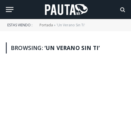
ESTAS VIENDO :
Portada
»
'Un Verano Sin Ti'
BROWSING:
‘UN VERANO SIN TI’