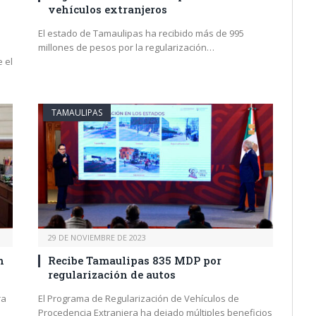
vehículos extranjeros
El estado de Tamaulipas ha recibido más de 995
millones de pesos por la regularización…
 el
TAMAULIPAS
29 DE NOVIEMBRE DE 2023
n
Recibe Tamaulipas 835 MDP por
regularización de autos
ra
El Programa de Regularización de Vehículos de
Procedencia Extranjera ha dejado múltiples beneficios