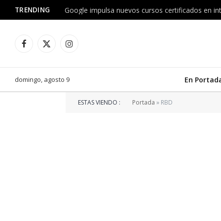
TRENDING
Facebook
X
Instagram
(Twitter)
domingo, agosto 9
En Portad
ESTAS VIENDO :
Portada
»
RBD