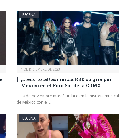
ESCENA
1 DE DICIEMBRE DE 2023
e
¡Lleno total! así inicia RBD su gira por
México en el Foro Sol de la CDMX
a
El 30 de noviembre marcó un hito en la historia musical
de México con el…
ESCENA