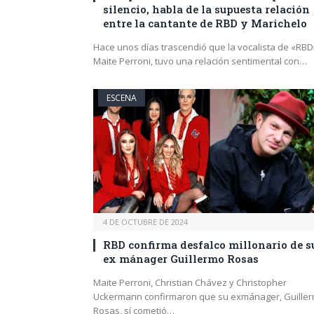
silencio, habla de la supuesta relación
entre la cantante de RBD y Marichelo
Hace unos días trascendió que la vocalista de «RBD
Maite Perroni, tuvo una relación sentimental con…
ESCENA
4 DE OCTUBRE DE 2024
RBD confirma desfalco millonario de s
ex mánager Guillermo Rosas
Maite Perroni, Christian Chávez y Christopher
Uckermann confirmaron que su exmánager, Guille
Rosas, sí cometió…