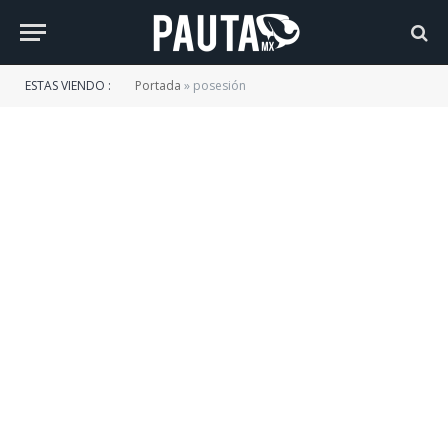
ESTAS VIENDO :
Portada
»
posesión