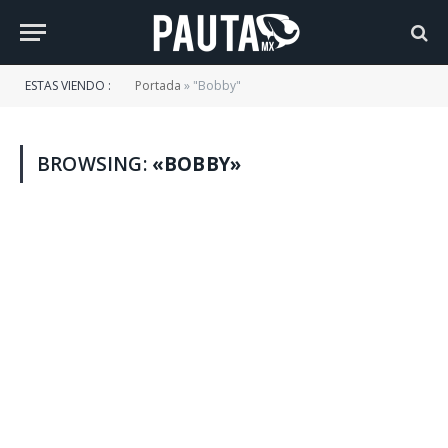
ESTAS VIENDO :
Portada
»
"Bobby"
BROWSING:
«BOBBY»