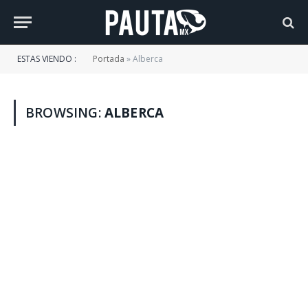
ESTAS VIENDO :
Portada
»
Alberca
BROWSING:
ALBERCA