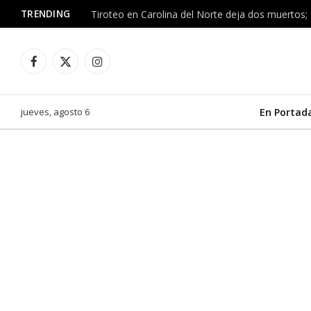
TRENDING
Tiroteo en Carolina del Norte deja dos muertos; 
Facebook
X
Instagram
(Twitter)
jueves, agosto 6
En Portad