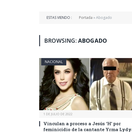
ESTAS VIENDO :
Portada
»
Abogado
BROWSING:
ABOGADO
NACIONAL
1 DE JULIO DE 2022
Vinculan a proceso a Jesús ‘H’ por
feminicidio de la cantante Yrma Lydy