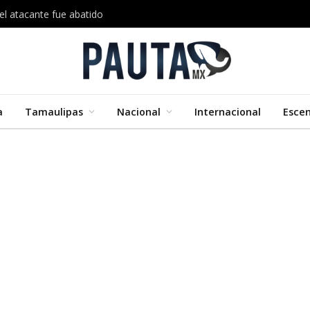
el atacante fue abatido
a
Tamaulipas
Nacional
Internacional
Esce